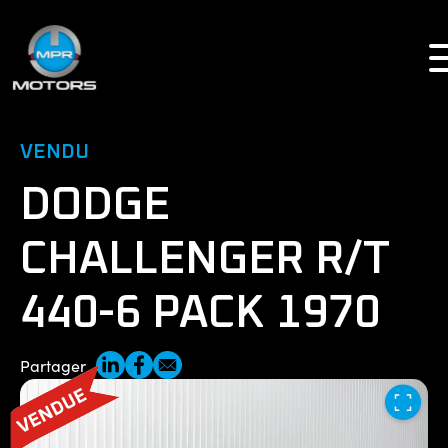
À vendre
VENDU
Vendu
DODGE
Projets
CHALLENGER R/T
Inventaire privé
440-6 PACK 1970
À propos
Partager
Nous joindre
English