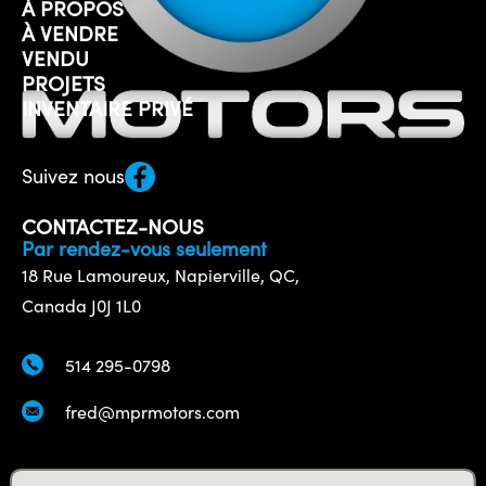
À PROPOS
À VENDRE
VENDU
PROJETS
INVENTAIRE PRIVÉ
Suivez nous
CONTACTEZ-NOUS
Par rendez-vous seulement
18 Rue Lamoureux, Napierville, QC,
Canada J0J 1L0
514 295-0798
fred@mprmotors.com